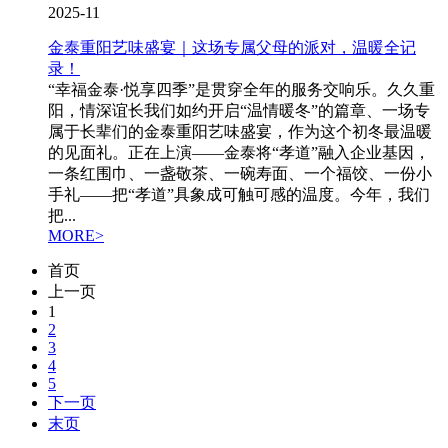
2025-11
金泰重阳艺味盛宴｜这场专属父母的派对，温暖全记
录！
“幸福金泰·悦享四季”是贯穿全年的服务交响乐。久久重
阳，情深谊长我们如约开启“温情暖冬”的篇章、一场专
属于长辈们的金泰重阳艺味盛宴，作为这个初冬最温暖
的见面礼。正在上演——金泰将“孝道”融入企业基因，
一条红围巾、一盏敬茶、一碗寿面、一个福饺、一份小
手礼——把“孝道”具象成可触可感的温度。今年，我们
把...
MORE>
首页
上一页
1
2
3
4
5
下一页
末页