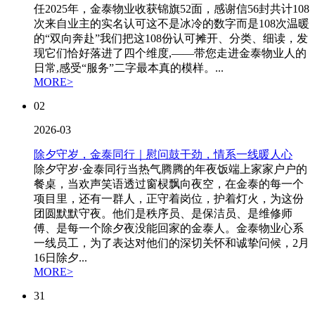
任2025年，金泰物业收获锦旗52面，感谢信56封共计108
次来自业主的实名认可这不是冰冷的数字而是108次温暖
的“双向奔赴”我们把这108份认可摊开、分类、细读，发
现它们恰好落进了四个维度,——带您走进金泰物业人的
日常,感受“服务”二字最本真的模样。...
MORE>
02
2026-03
除夕守岁，金泰同行｜慰问鼓干劲，情系一线暖人心
除夕守岁·金泰同行当热气腾腾的年夜饭端上家家户户的
餐桌，当欢声笑语透过窗棂飘向夜空，在金泰的每一个
项目里，还有一群人，正守着岗位，护着灯火，为这份
团圆默默守夜。他们是秩序员、是保洁员、是维修师
傅、是每一个除夕夜没能回家的金泰人。金泰物业心系
一线员工，为了表达对他们的深切关怀和诚挚问候，2月
16日除夕...
MORE>
31