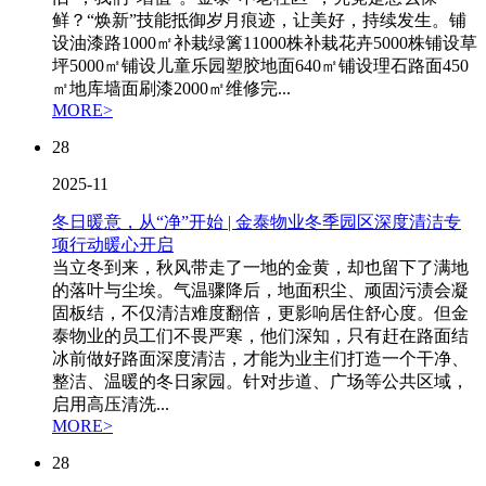
鲜？“焕新”技能抵御岁月痕迹，让美好，持续发生。铺
设油漆路1000㎡补栽绿篱11000株补栽花卉5000株铺设草
坪5000㎡铺设儿童乐园塑胶地面640㎡铺设理石路面450
㎡地库墙面刷漆2000㎡维修完...
MORE>
28
2025-11
冬日暖意，从“净”开始 | 金泰物业冬季园区深度清洁专
项行动暖心开启
当立冬到来，秋风带走了一地的金黄，却也留下了满地
的落叶与尘埃。气温骤降后，地面积尘、顽固污渍会凝
固板结，不仅清洁难度翻倍，更影响居住舒心度。但金
泰物业的员工们不畏严寒，他们深知，只有赶在路面结
冰前做好路面深度清洁，才能为业主们打造一个干净、
整洁、温暖的冬日家园。针对步道、广场等公共区域，
启用高压清洗...
MORE>
28