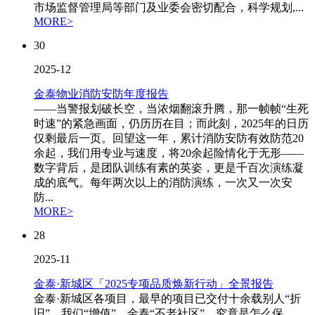
市场监督管理局等部门及业委会密切配合，科学规划,...
MORE>
30
2025-12
金泰物业消防安防年度报告
——当警报划破长空，当浓烟翻滚升腾，那一帧帧“生死
时速”的紧急画面，仍历历在目；而此刻，2025年的日历
仅剩最后一页。回望这一年，累计消防安防有效防范20
余起，我们用专业与速度，将20余起险情化于无形——
数字背后，是团队训练有素的英姿，更是千百次演练凝
成的底气。每年两次以上的消防演练，一次又一次安
防...
MORE>
28
2025-11
金泰·新城区「2025专项品质焕新行动」全景报告
金泰·新城区各项目，最早的项目已交付十余载别人“折
旧”，我们“增值”。金泰“不老社区”，究竟是怎么保