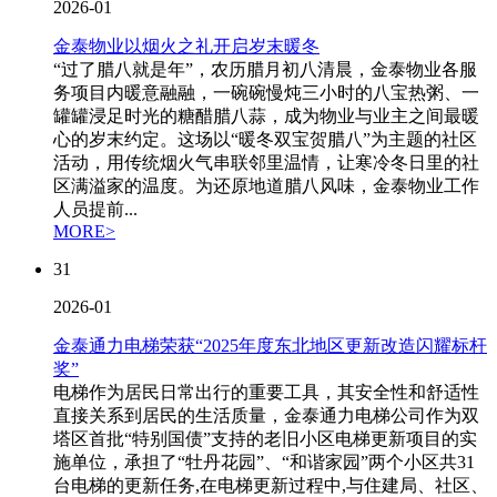
2026-01
金泰物业以烟火之礼开启岁末暖冬
“过了腊八就是年”，农历腊月初八清晨，金泰物业各服
务项目内暖意融融，一碗碗慢炖三小时的八宝热粥、一
罐罐浸足时光的糖醋腊八蒜，成为物业与业主之间最暖
心的岁末约定。这场以“暖冬双宝贺腊八”为主题的社区
活动，用传统烟火气串联邻里温情，让寒冷冬日里的社
区满溢家的温度。为还原地道腊八风味，金泰物业工作
人员提前...
MORE>
31
2026-01
金泰通力电梯荣获“2025年度东北地区更新改造闪耀标杆
奖”
电梯作为居民日常出行的重要工具，其安全性和舒适性
直接关系到居民的生活质量，金泰通力电梯公司作为双
塔区首批“特别国债”支持的老旧小区电梯更新项目的实
施单位，承担了“牡丹花园”、“和谐家园”两个小区共31
台电梯的更新任务,在电梯更新过程中,与住建局、社区、