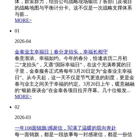
体，群策群力，结合公司战略现场输出了各部门及项目
的战略地图与平衡计分卡。这不仅是一次战略支撑体系
与薪...
MORE>
01
2026-04
金泰业主幸福日｜春分龙抬头，幸福长相守
春意渐浓、幸福如约。今年的春分，恰逢农历二月初
二“龙抬头”，又遇“国际幸福日”，在这个充满希冀的日
子里，金泰服务正式将每年3月20日定为“金泰业主幸福
日”。从今天起，这一天不仅是节气更迭的刻度，更是金
泰与业主之间关于幸福的约定。3月20日上午，暖意融融
的“银龄座谈会”在金泰各项目拉开序幕。几十位银发...
MORE>
02
2026-03
一年108面锦旗/感谢信，写满了温暖的双向奔赴
每一面锦旗，都是一段故事每一封感谢信，都是一份信